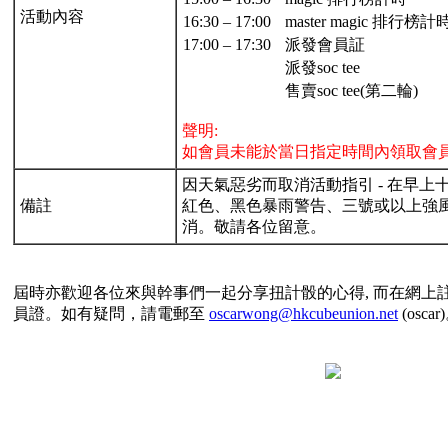
活動內容
16:30 – 17:00
master magic 排行榜計
17:00 – 17:30
派發會員証
派發soc tee
售賣soc tee(第二輪)
聲明:
如會員未能於當日指定時間內領取會員
因天氣惡劣而取消活動指引 - 在早
備註
紅色、黑色暴雨警告、三號或以上強
消。敬請各位留意。
屆時亦歡迎各位來與幹事們一起分享扭計骰的心得, 而在網上
員證。如有疑問，請電郵至
oscarwong@hkcubeunion.net
(oscar