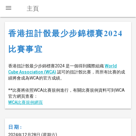
menu
主頁
香港扭計骰最少步錦標賽2024
比賽事宜
香港扭計骰最少步錦標賽2024 是一個得到國際組織
World
Cube Association (WCA)
認可的扭計骰比賽，而所有比賽的成
績將會成為WCA的官方成績。
**比賽將依照WCA比賽規例進行，有關比賽規例資料可到WCA
官方網頁查看：
WCA比賽規例網頁
日期:
2024年12月28日 (星期六)