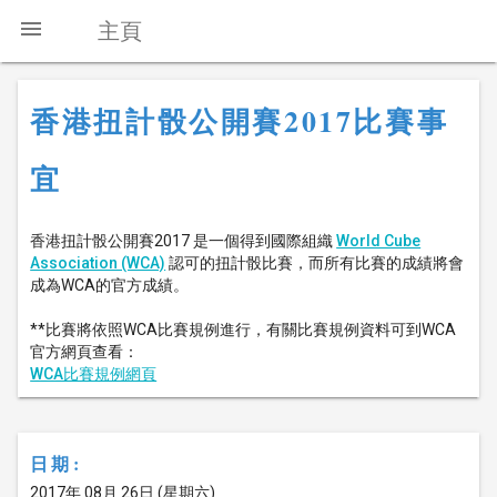
menu
主頁
香港扭計骰公開賽2017比賽事
宜
香港扭計骰公開賽2017 是一個得到國際組織
World Cube
Association (WCA)
認可的扭計骰比賽，而所有比賽的成績將會
成為WCA的官方成績。
**比賽將依照WCA比賽規例進行，有關比賽規例資料可到WCA
官方網頁查看：
WCA比賽規例網頁
日期:
2017年 08月 26日 (星期六)