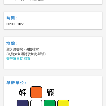
時間:
08:00 - 18:20
地點:
聖芳濟書院 - 四樓禮堂
(九龍大角咀詩歌舞街45號)
聖芳濟書院 網頁
舉辦單位: