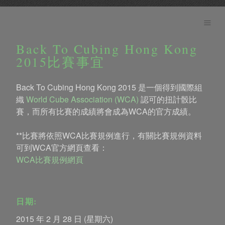
主頁
比賽項目
Back To Cubing Hong Kong
比賽賽程
2015比賽事宜
比賽地點
Back To Cubing Hong Kong 2015 是一個得到國際組
織
World Cube Association (WCA)
認可的扭計骰比
報名參賽
賽，而所有比賽的成績將會成為WCA的官方成績。
參賽者名單
**比賽將依照WCA比賽規例進行，有關比賽規例資料
獎項
可到WCA官方網頁查看：
WCA比賽規例網頁
聯絡我們
English
日期:
2015 年 2 月 28 日 (星期六)