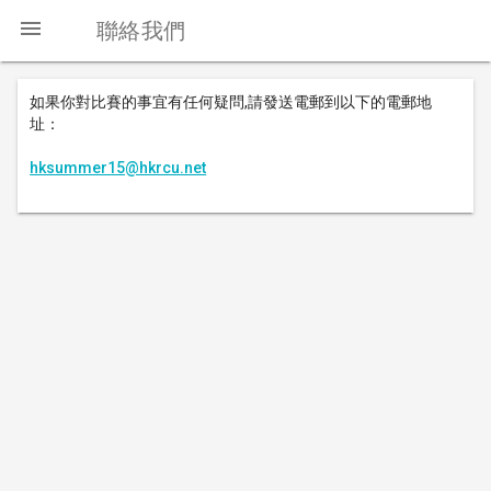
menu
聯絡我們
如果你對比賽的事宜有任何疑問,請發送電郵到以下的電郵地
址：
hksummer15@hkrcu.net