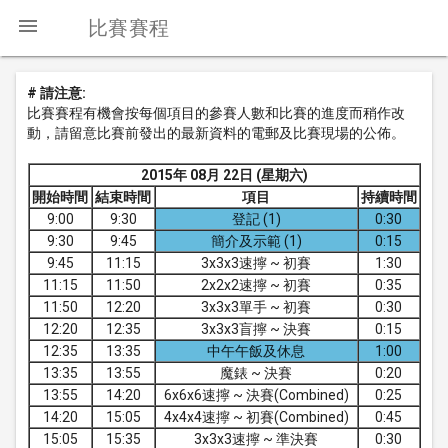
menu
比賽賽程
# 請注意:
比賽賽程有機會按每個項目的參賽人數和比賽的進度而稍作改
動，請留意比賽前發出的最新資料的電郵及比賽現場的公佈。
2015年 08月 22日 (星期六)
開始時間
結束時間
項目
持續時間
9:00
9:30
登記 (1)
0:30
9:30
9:45
簡介及示範 (1)
0:15
9:45
11:15
3x3x3速擰 ~ 初賽
1:30
11:15
11:50
2x2x2速擰 ~ 初賽
0:35
11:50
12:20
3x3x3單手 ~ 初賽
0:30
12:20
12:35
3x3x3盲擰 ~ 決賽
0:15
12:35
13:35
中午午飯及休息
1:00
13:35
13:55
魔錶 ~ 決賽
0:20
13:55
14:20
6x6x6速擰 ~ 決賽(Combined)
0:25
14:20
15:05
4x4x4速擰 ~ 初賽(Combined)
0:45
15:05
15:35
3x3x3速擰 ~ 準決賽
0:30